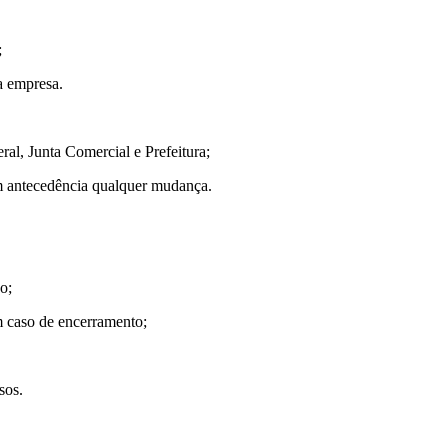
;
 a empresa.
ral, Junta Comercial e Prefeitura;
m antecedência qualquer mudança.
o;
em caso de encerramento;
sos.