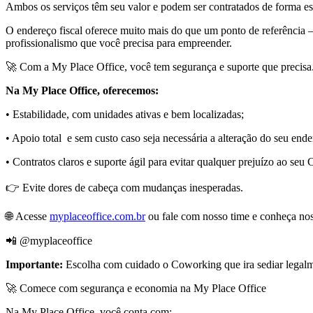
Ambos os serviços têm seu valor e podem ser contratados de forma est
O endereço fiscal oferece muito mais do que um ponto de referência —
profissionalismo que você precisa para empreender.
🚀 Com a My Place Office, você tem segurança e suporte que precisa
Na My Place Office, oferecemos:
• Estabilidade, com unidades ativas e bem localizadas;
• Apoio total e sem custo caso seja necessária a alteração do seu en
• Contratos claros e suporte ágil para evitar qualquer prejuízo ao seu
👉 Evite dores de cabeça com mudanças inesperadas.
🌐 Acesse
myplaceoffice.com.br
ou fale com nosso time e conheça noss
📲 @myplaceoffice
Importante:
Escolha com cuidado o Coworking que ira sediar legalm
🚀 Comece com segurança e economia na My Place Office
Na My Place Office, você conta com: